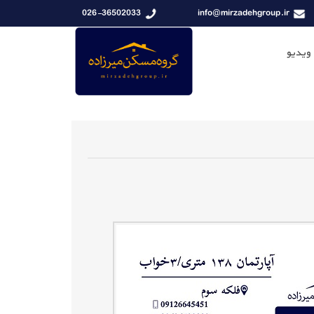
026-36502033
info@mirzadehgroup.ir
 ویدیو