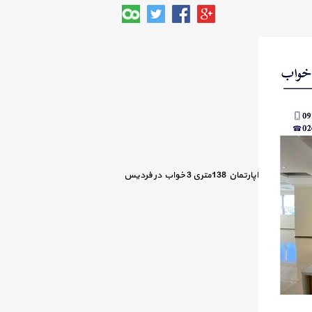
اپارتمان 138متری 3 خواب در فردیس