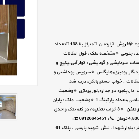
🔹️گروه مشاورین املاک میرزاده🔹️ 📍فردیس_فلکه سوم 💎فروش_آپارتمان ◻️متراژ بنا 138 ◻️تعداد
جهت واحد : جنوبی 🔹️مشخصه ملک : فول امکانات
سات سرمایشی و گرمایشی : کولر آبی,پکیج و
هود,گاز رومیزی,هایگلس 🔹️سرویس بهداشتی و
ر امکانات : خواب مستر,بالکن,درب ضد
ار,پنجره دو جداره,نور پردازی 🔹️وضعیت
سکونت : تخلیه 🔹️نوع و تعداد پارکینگ : پارکینگ اختصاصی,تعداد پارکینگ 1 🔹️وضعیت ملک : پایان
کار,سند دارد,6 دانگ,تک برگ 🔹️امتیازات : آب,برق,گاز,تلفن 🔹️3 خواب/تخلیه/دو کله/تک واحدی
💵مبلغ متری :35,000,000 تومان مبلغ کل :4,830,000,000 تومان 📞 : 09126645451 ☎️ :
02636502033 🌐 : www.mirzadehgroup.ir آدرس دفتر : بلوار شهدا ، نبش شهید پارسی ، پلاک 61