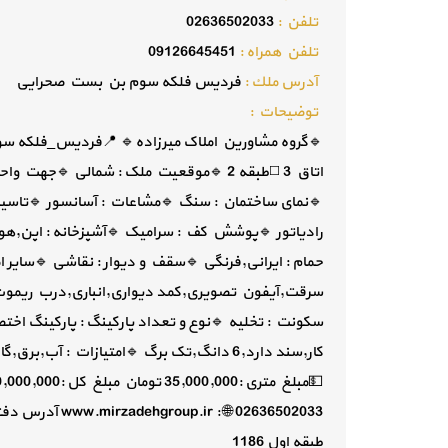
تلفن :
02636502033
تلفن همراه :
09126645451
آدرس ملك :
فردیس فلکه سوم بن بست صحرایی
توضيحات :
اتاق 3 ◻️طبقه 2 🔹️موقعیت ملک : شمالی 🔹️
🔹️نمای ساختمان : سنگ 🔹️مشاعات : آسانسور 🔹️تاسی
رادیاتور 🔹️پوشش کف : سرامیک 🔹️آشپزخانه : اپن,
حمام : ایرانی,فرنگی 🔹️سقف و دیوار : نقاشی 🔹️سای
سرقت,آیفون تصویری,کمد دیواری,انباری,درب ریموت د
طبقه اول 1186