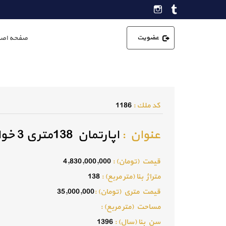
عضویت
صفحه اصل
كد ملك :
1186
عنوان :
اپارتمان 138متری 3 خواب در فردیس
قيمت (تومان) :
4,830,000,000
متراژ بنا (متر مربع) :
138
قيمت متري (تومان) :
35,000,000
مساحت (متر مربع) :
سن بنا (سال) :
1396