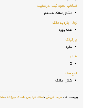
انتخاب نحوه ثبت در سایت
مشاور املاک هستم
زمان بازدید ملک
همه روزه
پارکینگ
دارد
طبقه
2
نوع سند
شش دانگ
برچسب ها :
خرید
،
فروش
،
املاک فردیس
،
املاک میرزاده
،
ملک 