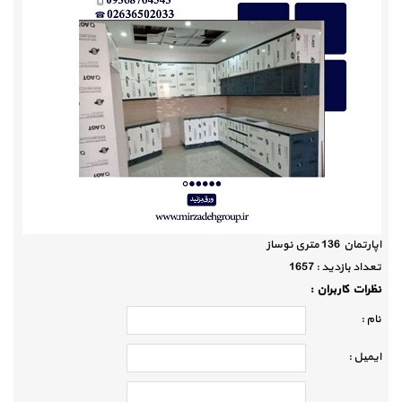
اپارتمان 136 متری نوساز
تعداد بازديد :
1657
نظرات كاربران :
نام :
ايميل :