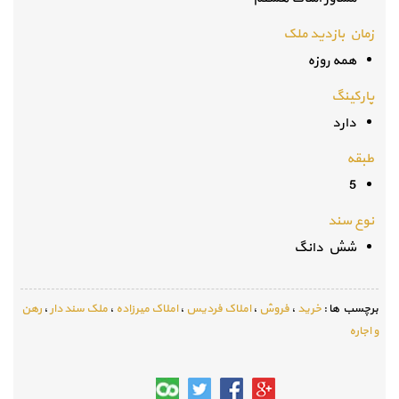
زمان بازدید ملک
همه روزه
پارکینگ
دارد
طبقه
5
نوع سند
شش دانگ
برچسب ها :
خرید
،
فروش
،
املاک فردیس
،
املاک میرزاده
،
ملک سند دار
،
رهن
و اجاره