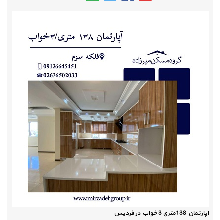
اپارتمان 138متری 3 خواب در فردیس