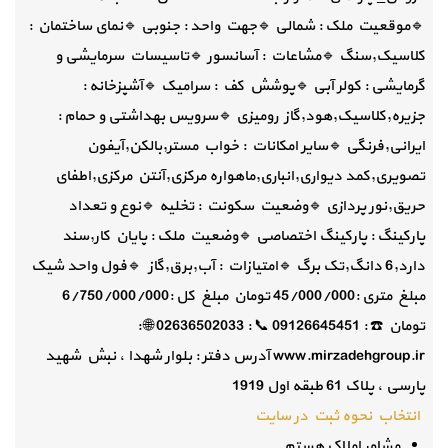
🔹️موقعیت ملک : شمالی 🔹️جهت واحد : جنوبی 🔹️نمای ساختمان :
کلاسیک,سنگ 🔹️مشاعات : آسانسور 🔹️تاسیسات سرمایشی و
گرمایشی : کولر آبی 🔹️پوشش کف : سرامیک 🔹️آشپزخانه :
جزیره,کلاسیک,هود,گاز رومیزی 🔹️سرویس بهداشتی و حمام :
ایرانی,فرنگی 🔹️سایر امکانات : خواب مستر,بالکن,آیفون
تصویری,کمد دیواری,انباری,ماهواره مرکزی,آنتن مرکزی,اطفای
حریق,نور پردازی 🔹️وضعیت سکونت : تخلیه 🔹️نوع و تعداد
پارکینگ : پارکینگ اختصاصی 🔹️وضعیت ملک : پایان کار,سند
دارد,6 دانگ,تک برگ 🔹️امتیازات : آب,برق,گاز 🔹️فول واحد شیک
مبلغ متری :45/000/000 تومان مبلغ کل :6/750/000/000
تومان ☎️ : 09126645451 📞 : 02636502033 🌐 :
www.mirzadehgroup.ir آدرس دفتر : بلوار شهدا ، نبش شهید
پارسی ، پلاک 61 طبقه اول 1919
انتخاب نحوه ثبت در سایت
مشاور املاک هستم