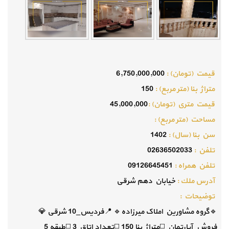
قيمت (تومان) :
6,750,000,000
متراژ بنا (متر مربع) :
150
قيمت متري (تومان) :
45,000,000
مساحت (متر مربع) :
سن بنا (سال) :
1402
تلفن :
02636502033
تلفن همراه :
09126645451
آدرس ملك :
خیابان دهم شرقی
توضيحات :
🔹️گروه مشاورین املاک میرزاده🔹️ 📍فردیس_10 شرقی 💎
فروش_آپارتمان ◻️متراژ بنا 150 ◻️تعداد اتاق 3 ◻️طبقه 5