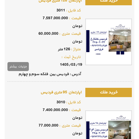
اپارتمان 126 متری فردیس
كد فايل :
3011
قيمت :
7,597,000,000
تومان
قيمت متري :
60,000,000
تومان
متراژ :
126 متر
تاريخ ثبت :
1405/03/19
جزئيات بيشتر
آدرس : فردیس بین فلکه سوم و چهارم
اپارتمان 95 متری فردیس
كد فايل :
3010
قيمت :
7,400,000,000
تومان
قيمت متري :
77,000,000
تومان