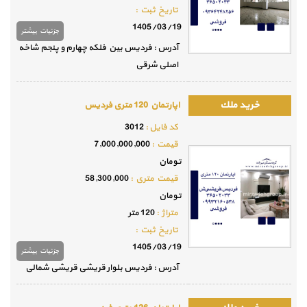
تاريخ ثبت :
1405/03/19
جزئيات بيشتر
آدرس : فردیس بین فلکه چهارم و پنجم شاخه
اصلی شرقی
اپارتمان 120 متری فردیس
كد فايل :
3012
قيمت :
7,000,000,000
تومان
قيمت متري :
58,300,000
تومان
متراژ :
120 متر
تاريخ ثبت :
1405/03/19
جزئيات بيشتر
آدرس : فردیس بلوار قریشی قریشی شمالی