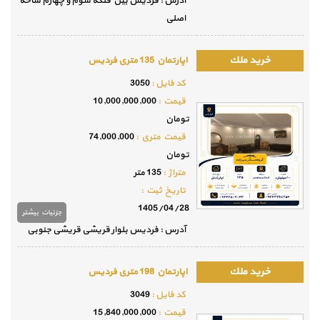
آدرس : فردیس بین فلکه سوم و چهارم شاخه
اصلی
اپارتمان 135 متری فردیس
كد فايل :
3050
قيمت :
10,000,000,000
تومان
قيمت متري :
74,000,000
تومان
متراژ :
135 متر
تاريخ ثبت :
1405/04/28
جزئيات بيشتر
آدرس : فردیس بلوار قریشی قریشی جنوبی
اپارتمان 198 متری فردیس
كد فايل :
3049
قيمت :
15,840,000,000