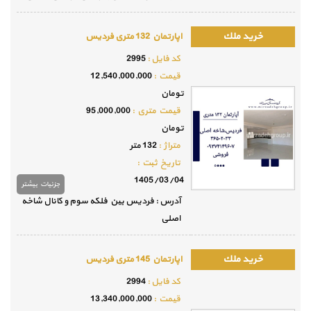
اپارتمان 132 متری فردیس
كد فايل :
2995
قيمت :
12,540,000,000
تومان
قيمت متري :
95,000,000
تومان
متراژ :
132 متر
تاريخ ثبت :
1405/03/04
جزئيات بيشتر
آدرس : فردیس بین فلکه سوم و کانال شاخه
اصلی
اپارتمان 145 متری فردیس
كد فايل :
2994
قيمت :
13,340,000,000