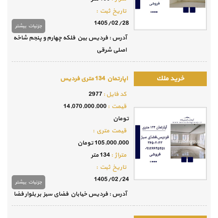
تاريخ ثبت :
1405/02/28
جزئيات بيشتر
آدرس : فردیس بین فلکه چهارم و پنجم شاخه
اصلی شرقی
اپارتمان 134 متری فردیس
كد فايل :
2977
قيمت :
14,070,000,000
تومان
قيمت متري :
105,000,000 تومان
متراژ :
134 متر
تاريخ ثبت :
1405/02/24
جزئيات بيشتر
آدرس : فردیس خیابان فضای سبز بر بلوار فضا