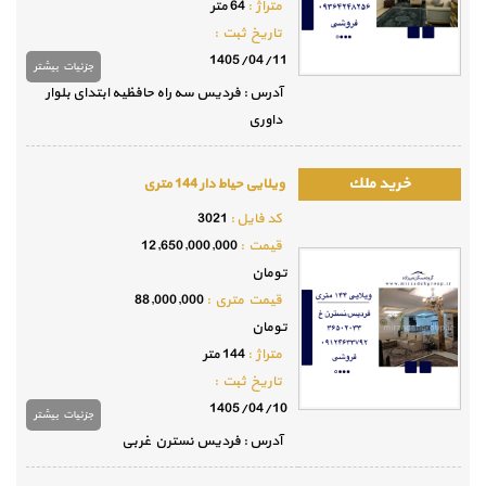
متراژ :
64 متر
تاريخ ثبت :
1405/04/11
جزئيات بيشتر
آدرس : فردیس سه راه حافظیه ابتدای بلوار
داوری
ویلایی حیاط دار 144 متری
كد فايل :
3021
قيمت :
12,650,000,000
تومان
قيمت متري :
88,000,000
تومان
متراژ :
144 متر
تاريخ ثبت :
1405/04/10
جزئيات بيشتر
آدرس : فردیس نسترن غربی