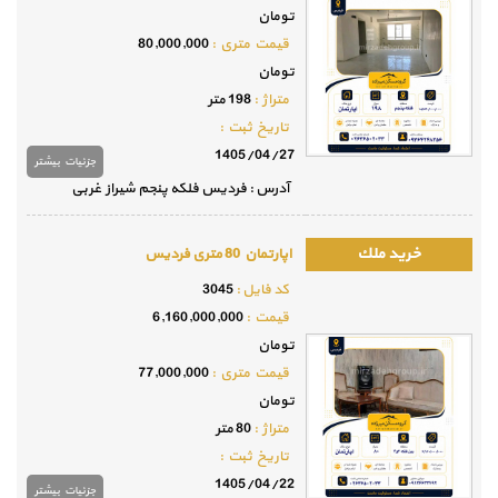
تومان
قيمت متري :
80,000,000
تومان
متراژ :
198 متر
تاريخ ثبت :
1405/04/27
جزئيات بيشتر
آدرس : فردیس فلکه پنجم شیراز غربی
اپارتمان 80 متری فردیس
كد فايل :
3045
قيمت :
6,160,000,000
تومان
قيمت متري :
77,000,000
تومان
متراژ :
80 متر
تاريخ ثبت :
1405/04/22
جزئيات بيشتر