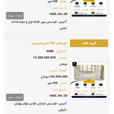
متراژ :
149 متر
تاريخ ثبت :
1405/04/30
جزئيات بيشتر
آدرس : فردیس بین فلکه اول و دوم شاخه
اصلی
اپارتمان 102 متری فردیس
كد فايل :
3058
قيمت :
13,260,000,000
تومان
قيمت متري :
130,000,000 تومان
متراژ :
102 متر
تاريخ ثبت :
1405/04/30
جزئيات بيشتر
آدرس : فردیس خیابان ازادی بلوار بهاران
شرقی