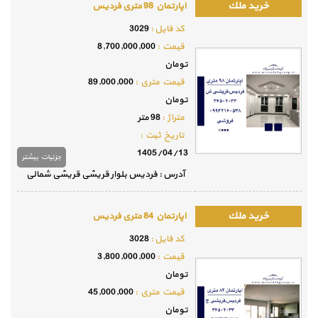
اپارتمان 98 متری فردیس
كد فايل :
3029
قيمت :
8,700,000,000
تومان
قيمت متري :
89,000,000
تومان
متراژ :
98 متر
تاريخ ثبت :
1405/04/13
جزئيات بيشتر
آدرس : فردیس بلوار قریشی قریشی شمالی
اپارتمان 84 متری فردیس
كد فايل :
3028
قيمت :
3,800,000,000
تومان
قيمت متري :
45,000,000
تومان