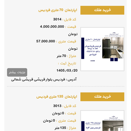
اپارتمان 70 متری فردیس
كد فايل :
3014
قيمت :
4,000,000,000
تومان
قيمت متري :
57,000,000
تومان
متراژ :
70 متر
تاريخ ثبت :
1405/03/20
جزئيات بيشتر
آدرس : فردیس بلوار قریشی قریشی شمالی
اپارتمان 135 متری فردیس
كد فايل :
3013
قيمت :
0 تومان
قيمت متري :
0 تومان
متراژ :
135 متر