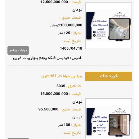
قيمت :
12,500,000,000
تومان
قيمت متري :
100,000,000 تومان
متراژ :
125 متر
تاريخ ثبت :
1405/04/18
جزئيات بيشتر
آدرس : فردیس فلکه پنجم بلوار بیات غربی
ویلایی حیاط دار 157 متری
كد فايل :
3035
قيمت :
15,000,000,000
تومان
قيمت متري :
95,500,000
تومان
متراژ :
136 متر
تاريخ ثبت :