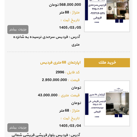
568,000,000 تومان
متراژ :
88 متر
تاريخ ثبت :
1405/03/05
جزئيات بيشتر
آدرس : فردیس سرحدی نرسیده به شانزده
متری
اپارتمان 68 متری فردیس
كد فايل :
2996
قيمت :
2,950,000,000
تومان
قيمت متري :
43,000,000
تومان
متراژ :
68 متر
تاريخ ثبت :
1405/03/04
جزئيات بيشتر
آدرس : فردیس بلوار قریشی قریشی شمالی