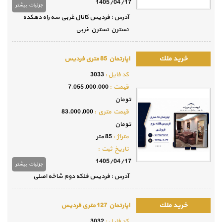
1405/04/17
جزئيات بيشتر
آدرس : فردیس کانال غربی سه راه دهکده
نسترن نسترن غربی
اپارتمان 85 متری فردیس
كد فايل :
3033
قيمت :
7,055,000,000
تومان
قيمت متري :
83,000,000
تومان
متراژ :
85 متر
تاريخ ثبت :
1405/04/17
جزئيات بيشتر
آدرس : فردیس فلکه دوم شاخه اصلی
اپارتمان 127 متری فردیس
كد فايل :
3032