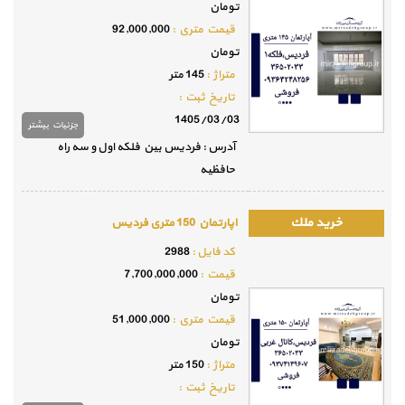
تومان
قيمت متري :
92,000,000
تومان
متراژ :
145 متر
تاريخ ثبت :
1405/03/03
جزئيات بيشتر
آدرس : فردیس بین فلکه اول و سه راه
حافظیه
اپارتمان 150 متری فردیس
كد فايل :
2988
قيمت :
7,700,000,000
تومان
قيمت متري :
51,000,000
تومان
متراژ :
150 متر
تاريخ ثبت :