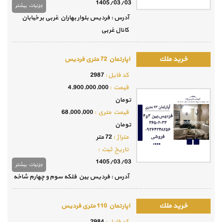
1405/03/03
جزئيات بيشتر
آدرس : فردیس بلوار بهاران غربی بر خیابان
کانال غربی
اپارتمان 72 متری فردیس
كد فايل :
2987
قيمت :
4,900,000,000
تومان
قيمت متري :
68,000,000
تومان
متراژ :
72 متر
تاريخ ثبت :
1405/03/03
جزئيات بيشتر
آدرس : فردیس بین فلکه سوم و چهارم شاخه
اپارتمان 110 متری فردیس
كد فايل :
2984