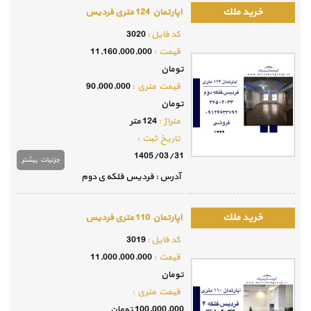
اپارتمان 124 متری فردیس
كد فايل :
3020
قيمت :
11,160,000,000
تومان
قيمت متري :
90,000,000
تومان
متراژ :
124 متر
تاريخ ثبت :
1405/03/31
جزئيات بيشتر
آدرس : فردیس فلکه ی دوم
اپارتمان 110 متری فردیس
كد فايل :
3019
قيمت :
11,000,000,000
تومان
قيمت متري :
100,000,000 تومان