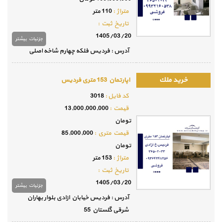
متراژ :
110 متر
تاريخ ثبت :
1405/03/20
جزئيات بيشتر
آدرس : فردیس فلکه چهارم شاخه اصلی
اپارتمان 153 متری فردیس
كد فايل :
3018
قيمت :
13,000,000,000
تومان
قيمت متري :
85,000,000
تومان
متراژ :
153 متر
تاريخ ثبت :
1405/03/20
جزئيات بيشتر
آدرس : فردیس خیابان ازادی بلوار بهاران
شرقی گلستان 55