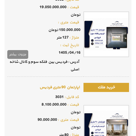
قيمت :
19,050,000,000
تومان
قيمت متري :
150,000,000 تومان
متراژ :
127 متر
تاريخ ثبت :
1405/04/16
جزئيات بيشتر
آدرس : فردیس بین فلکه سوم و کانال شاخه
اصلی
اپارتمان 90 متری فردیس
كد فايل :
3031
قيمت :
8,100,000,000
تومان
قيمت متري :
90,000,000
تومان
متراژ :
80 متر