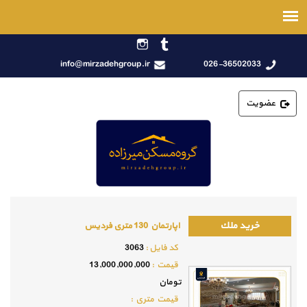
info@mirzadehgroup.ir
اپارتمان 130 متری فردیس
كد فايل :
3063
قيمت :
13,000,000,000
تومان
قيمت متري :