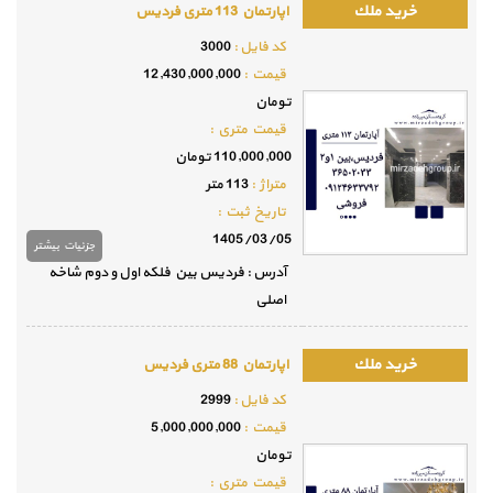
اپارتمان 113 متری فردیس
كد فايل :
3000
قيمت :
12,430,000,000
تومان
قيمت متري :
110,000,000 تومان
متراژ :
113 متر
تاريخ ثبت :
1405/03/05
جزئيات بيشتر
آدرس : فردیس بین فلکه اول و دوم شاخه
اصلی
اپارتمان 88 متری فردیس
كد فايل :
2999
قيمت :
5,000,000,000
تومان
قيمت متري :