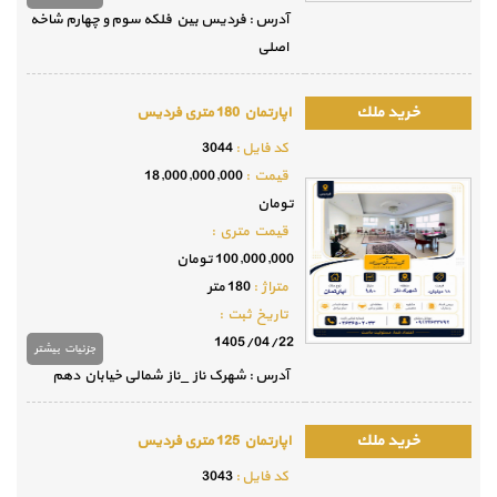
آدرس : فردیس بین فلکه سوم و چهارم شاخه
اصلی
اپارتمان 180 متری فردیس
كد فايل :
3044
قيمت :
18,000,000,000
تومان
قيمت متري :
100,000,000 تومان
متراژ :
180 متر
تاريخ ثبت :
1405/04/22
جزئيات بيشتر
آدرس : شهرک ناز _ناز شمالی خیابان دهم
اپارتمان 125 متری فردیس
كد فايل :
3043