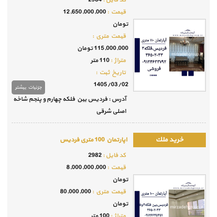
قيمت :
12,650,000,000
تومان
قيمت متري :
115,000,000 تومان
متراژ :
110 متر
تاريخ ثبت :
1405/03/02
جزئيات بيشتر
آدرس : فردیس بین فلکه چهارم و پنجم شاخه
اصلی شرقی
اپارتمان 100 متری فردیس
كد فايل :
2982
قيمت :
8,000,000,000
تومان
قيمت متري :
80,000,000
تومان
متراژ :
100 متر