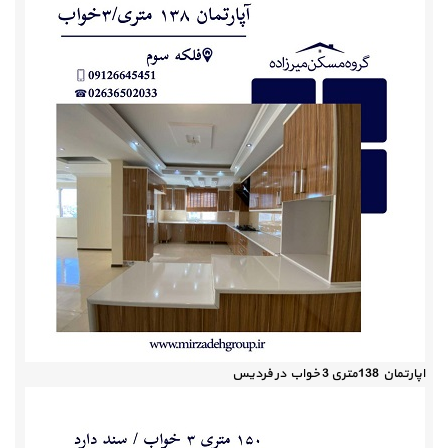
اپارتمان 138متری 3 خواب در فردیس