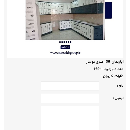
اپارتمان 136 متری نوساز
تعداد بازديد :
1694
نظرات كاربران :
نام :
ايميل :