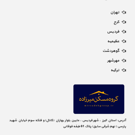
تهران
کرج
فردیس
عظیمیه
گوهردشت
مهرشهر
ترکیه
آدرس: استان البرز ، شهر فردیس ، مابین بلوار بهاران (کانال) و فلکه سوم خیابان شهید
پارسی ( نهم شرقی سابق) پلاک 61 طبقه فوقانی