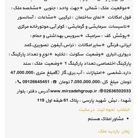
🔹️موقعیت ملک : شمالی 🔹️جهت واحد : جنوبی 🔹️مشخصه ملک :
فول امکانات 🔹️نمای ساختمان : ترکیبی 🔹️مشاعات : آسانسور
🔹️تاسیسات سرمایشی و گرمایشی : کولر آبی,موتورخانه مرکزی
🔹️پوشش کف : سرامیک 🔹️سرویس بهداشتی و حمام :
ایرانی,فرنگی 🔹️سایر امکانات : تراس,آیفون تصویری,کمد
دیواری,انباری 🔹️وضعیت سکونت : تخلیه 🔹️نوع و تعداد پارکینگ :
پارکینگ اختصاصی,تعداد پارکینگ 1 🔹️وضعیت ملک : سند
دارد,شخصی 🔹️امتیازات : آب,برق,گاز 💵مبلغ متری :47,000,000
تومان مبلغ کل :7,050,000,000 تومان ☎️ : 09126645451 📞 :
02636502033 🌐 : www.mirzadehgroup.ir آدرس دفتر : بلوار
شهدا ، نبش شهید پارسی ، پلاک 61 طبقه اول 119
انتخاب نحوه ثبت در سایت
مشاور املاک هستم
زمان بازدید ملک