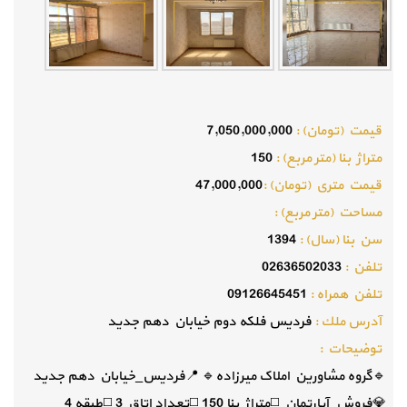
قيمت (تومان) :
7,050,000,000
متراژ بنا (متر مربع) :
150
قيمت متري (تومان) :
47,000,000
مساحت (متر مربع) :
سن بنا (سال) :
1394
تلفن :
02636502033
تلفن همراه :
09126645451
آدرس ملك :
فردیس فلکه دوم خیابان دهم جدید
توضيحات :
🔹️گروه مشاورین املاک میرزاده🔹️ 📍فردیس_خیابان دهم جدید
💎فروش_آپارتمان ◻️متراژ بنا 150 ◻️تعداد اتاق 3 ◻️طبقه 4