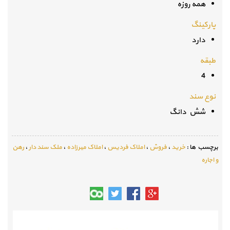
همه روزه
پارکینگ
دارد
طبقه
4
نوع سند
شش دانگ
برچسب ها :
خرید
،
فروش
،
املاک فردیس
،
املاک میرزاده
،
ملک سند دار
،
رهن
و اجاره