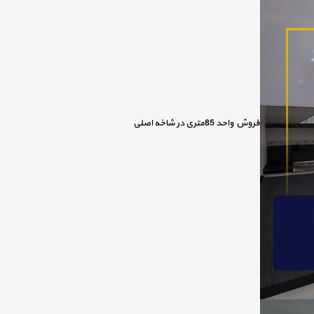
فروش واحد 85متری در شاخه اصلی