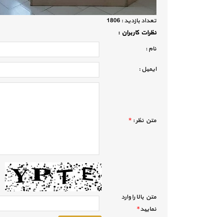
تعداد بازديد :
1806
نظرات كاربران :
نام :
ايميل :
متن نظر :
*
متن بالا را وارد
نماييد
*