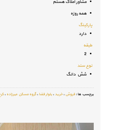
مشاور املاک هستم
همه روزه
پارکینگ
دارد
طبقه
2
نوع سند
شش دانگ
برچسب ها :
فروش
،
خرید
،
بلوار فضا
،
گروه مسکن میرزاده
،
کرج