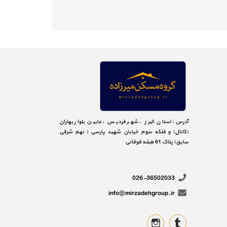
آدرس: استان البرز ، شهر فردیس ، مابین بلوار بهاران
(کانال) و فلکه سوم خیابان شهید پارسی ( نهم شرقی
سابق) پلاک 61 طبقه فوقانی
026-36502033
info@mirzadehgroup.ir