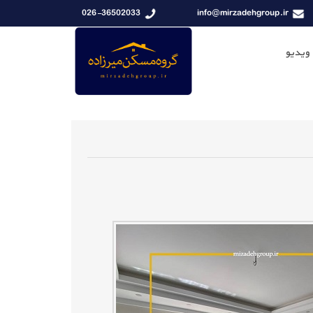
026-36502033
info@mirzadehgroup.ir
 ویدیو