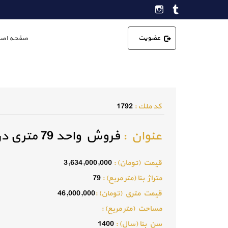
عضویت
صفحه اصل
كد ملك :
1792
عنوان :
فروش واحد 79 متری در خیابان فضای سبز
قيمت (تومان) :
3,634,000,000
متراژ بنا (متر مربع) :
79
قيمت متري (تومان) :
46,000,000
مساحت (متر مربع) :
سن بنا (سال) :
1400