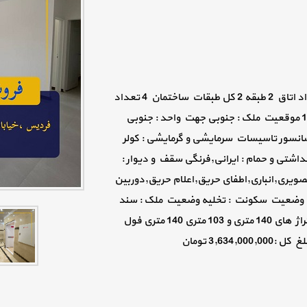
#کد_فایل_1628 تاریخ:1402/04/10 متراژ بنا 79 تعداد اتاق 2 طبقه 2 کل طبقات ساختمان 4 تعداد
واحد در طبقه 3 تعداد کل واحدها 16 سال ساخت 1400 موقعیت ملک : جنوبی جهت واحد : جنوبی
انسور تاسیسات سرمایشی و گرمایشی : کولر
شتی و حمام : ایرانی,فرنگی سقف و دیوار :
ویری,انباری,اطفای حریق,اعلام حریق,دوربین
زی وضعیت سکونت : تخلیه وضعیت ملک : سند
دارد امتیازات : آب,برق,گاز,تلفن طبقه 2 و 3 موحود متراژ های 140 متری و 103 متری 140 متری فول