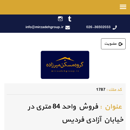
info@mirzadehgroup.ir
026-36502033
عضویت
كد ملك :
1787
عنوان :
فروش واحد 84 متری در
خیابان آزادی فردیس