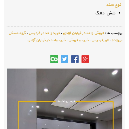
نوع سند
شش دانگ
برچسب ها :
فروش واحد در خیابان آزادی
،
خرید واحد در فردیس
،
گروه مسکن
میرزاده
،
البرزفردیس
،
خرید و فروش
،
خرید واحد در خیابان آزادی