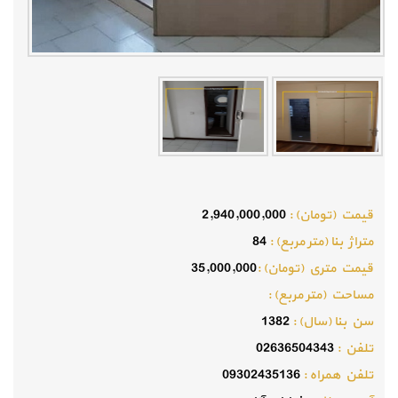
قيمت (تومان) :
2,940,000,000
متراژ بنا (متر مربع) :
84
قيمت متري (تومان) :
35,000,000
مساحت (متر مربع) :
سن بنا (سال) :
1382
تلفن :
02636504343
تلفن همراه :
09302435136