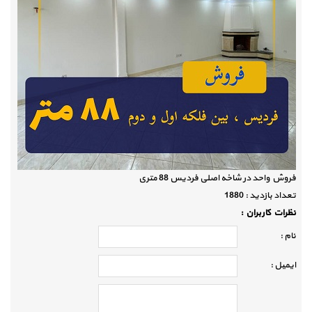
فروش واحد در شاخه اصلی فردیس 88 متری
تعداد بازديد :
1880
نظرات كاربران :
نام :
ايميل :