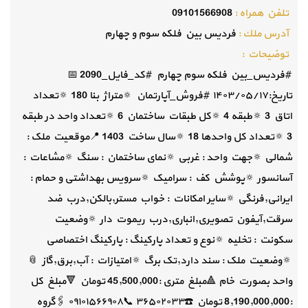
تلفن همراه :
09101566908
آدرس ملك :
فردیس بین فلکه سوم و چهارم
توضيحات :
#فردیس_بین فلکه سوم چهارم #کد_فایل_2090 📅
تاریخ:۱۴۰۳/۰۵/۱۷ #فروش_آپارتمان 🔅متراژ بنا 180 🔅تعداد
اتاق 3 🔅طبقه 4 🔅کل طبقات ساختمان 6 🔅تعداد واحد در طبقه
3 🔅تعداد کل واحدها 18 🔅سال ساخت 1403 📍موقعیت ملک :
شمالی 🔅جهت واحد : غربی 🔅نمای ساختمان : سنگ 🔅مشاعات :
آسانسور 🔅پوشش کف : سرامیک 🔅سرویس بهداشتی و حمام :
ایرانی,فرنگی 🔅سایر امکانات : خواب مستر,بالکن,درب ضد
سرقت,آیفون تصویری,انباری,درب ریموت دار 🔅وضعیت
سکونت : تخلیه 🔅نوع و تعداد پارکینگ : پارکینگ اختصاصی
🔅وضعیت ملک : سند دارد,تک برگ 🔅امتیازات : آب,برق,گاز 📎
واحد بصورت خام 🔺️مبلغ متری :45,500,000 تومان 🔻مبلغ کل
:8,190,000,000 تومان ☎️۳۶۵۰۲۰۳۳ 📞۰۹۱۰۱۵۶۶۹۰۸ 🖇گروه