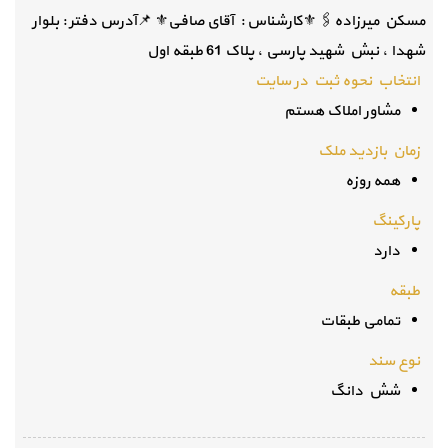
مسکن میرزاده🖇 ⚜کارشناس : آقای صافی⚜ 📌آدرس دفتر : بلوار
شهدا ، نبش شهید پارسی ، پلاک 61 طبقه اول
انتخاب نحوه ثبت در سایت
مشاور املاک هستم
زمان بازدید ملک
همه روزه
پارکینگ
دارد
طبقه
تمامی طبقات
نوع سند
شش دانگ