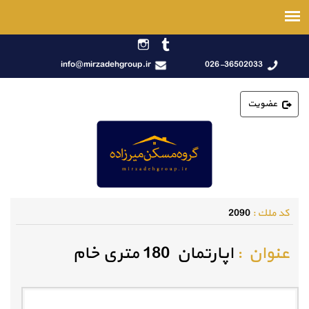
info@mirzadehgroup.ir
026-36502033
عضویت
كد ملك :
2090
عنوان :
اپارتمان 180 متری خام