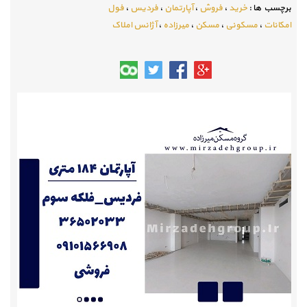
برچسب ها :
خرید
،
فروش
،
آپارتمان
،
فردیس
،
فول
امکانات
،
مسکونی
،
مسکن
،
میرزاده
،
آژانس املاک