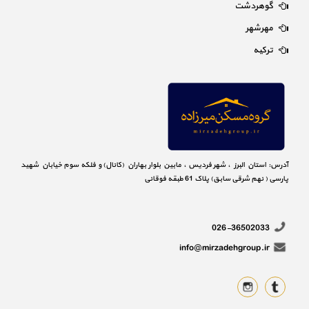
گوهردشت
مهرشهر
ترکیه
آدرس: استان البرز ، شهر فردیس ، مابین بلوار بهاران (کانال) و فلکه سوم خیابان شهید
پارسی ( نهم شرقی سابق) پلاک 61 طبقه فوقانی
026-36502033
info@mirzadehgroup.ir