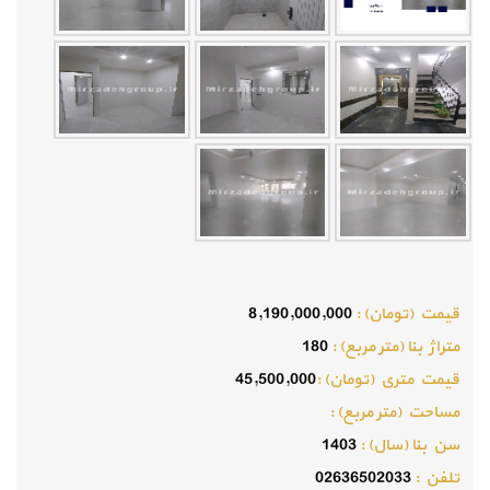
قيمت (تومان) :
8,190,000,000
متراژ بنا (متر مربع) :
180
قيمت متري (تومان) :
45,500,000
مساحت (متر مربع) :
سن بنا (سال) :
1403
تلفن :
02636502033