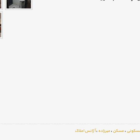
سکونی
،
مسکن
،
میرزاده
،
آژانس املاک