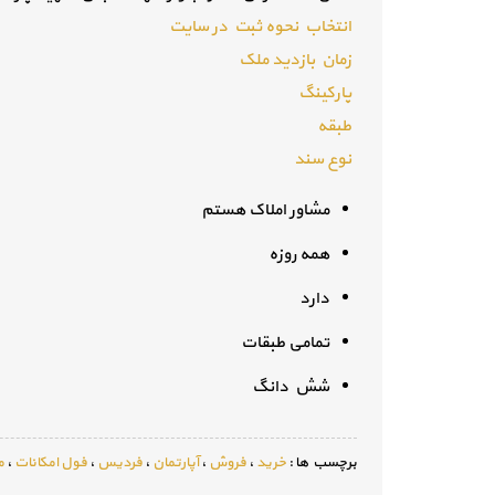
انتخاب نحوه ثبت در سایت
زمان بازدید ملک
پارکینگ
طبقه
نوع سند
مشاور املاک هستم
همه روزه
دارد
تمامی طبقات
شش دانگ
برچسب ها :
خرید
،
فروش
،
آپارتمان
،
فردیس
،
فول امکانات
،
م