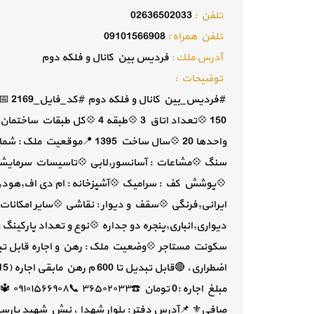
تلفن :
02636502033
تلفن همراه :
09101566908
آدرس ملك :
فردیس بین کانال و فلکه دوم
توضيحات :
واحدها 20 💠سال ساخت 1395 📍
سنگ 💠مشاعات : آسانسور,لابی 💠تاسیسات سرمایشی و 
💠پوشش کف : سرامیک 💠آشپزخانه : ام دی اف,هود,گ
ایرانی,فرنگی 💠سقف و دیوار : نقاشی 💠سایر امکا
دیواری,انباری,پنجره دو جداره 💠نوع و تعداد پارکی
سکونت مستاجر 💠وضعیت ملک : رهن و اجاره قابل تبد
مبلغ ا
صافی⚜ 📌آدرس دفتر : بلوار شهدا ، نبش شهید پارسی ، پلاک 61