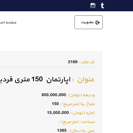
عضویت
صفحه اصل
كد ملك :
2169
عنوان :
اپارتمان 150 متری فردیس
وديعه (تومان) :
600,000,000
متراژ بنا (متر مربع) :
150
اجاره (تومان) :
15,000,000
مساحت (متر مربع) :
سن بنا (سال) :
1395