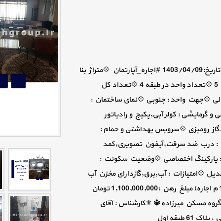
#فردیس_بین کانال و فلکه دوم #کد_فایل_2169 📅تاریخ:1403/04/09 #اجاره_آپارتمان 💠متراژ بنا
150 💠تعداد اتاق 3 💠طبقه 4 💠کل طبقات ساختمان 5 💠تعداد واحد در طبقه 4 💠تعداد کل
موقعیت ملک : شمالی 💠جهت واحد : جنوبی 💠نمای ساختمان :
گرمایشی : کولر آبی,پکیج و رادیاتور
از رومیزی 💠سرویس بهداشتی و حمام :
نات : درب ضد سرقت,آیفون تصویری,کمد
نگ : پارکینگ اختصاصی 💠وضعیت سکونت :
یل 💠امتیازات : آب,برق,گازدارای مخزن آب
اضطراری، 🔴قابل تبدیل تا 600 م رهن مابقی اجاره (15 م اجاره) مبلغ رهن :1,100,000,000 تومان
جاره :0 تومان ☎️۳۶۵۰۲۰۳۳ 📞۰۹۱۰۱۵۶۶۹۰۸ 🔱گروه مسکن میرزاده🔱 ⚜کارشناس : آقای
 طبقه اول