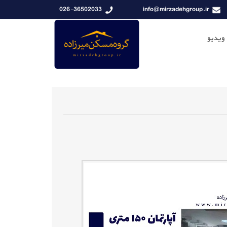
026-36502033
info@mirzadehgroup.ir
 ویدیو