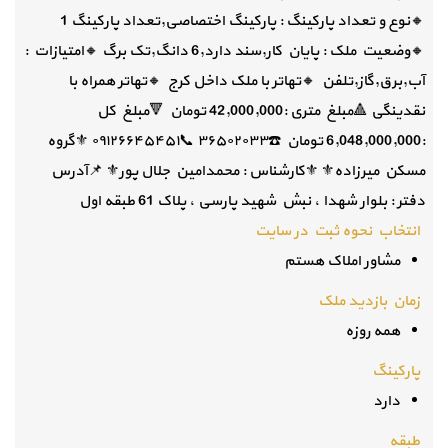
🔸️نوع و تعداد پارکینگ : پارکینگ اختصاصی,تعداد پارکینگ 1
🔸️وضعیت ملک : پایان کار,سند دارد,6 دانگ,تک برگ 🔸️امتیازات :
آب,برق,گاز,تلفن 🔸️تهاتر با ملک داخل کرج 🔸️تهاتر همراه با
نقدینگی 🔺️مبلغ متری :42,000,000 تومان 🔻مبلغ کل
:6,048,000,000 تومان ☎️۳۶۵۰۲۰۳۳ 📞۰۹۱۲۶۶۴۵۴۵۱ ⚜گروه
مسکن میرزاده⚜ ⚜کارشناس : محمدامین جلال پور⚜ 📌آدرس
دفتر : بلوار شهدا ، نبش شهید پارسی ، پلاک 61 طبقه اول
انتخاب نحوه ثبت در سایت
مشاور املاک هستم
زمان بازدید ملک
همه روزه
پارکینگ
دارد
طبقه