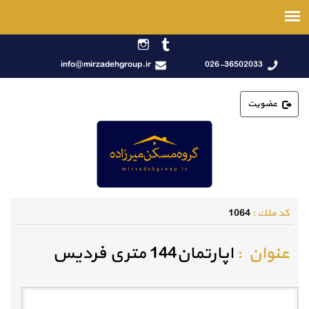
info@mirzadehgroup.ir
026-36502033
عضویت
كد ملك :
1064
عنوان :
اپارتمان144 متری فردیس