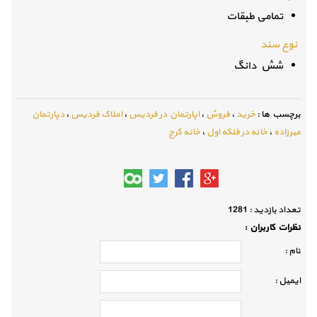
تمامی طبقات
نوع سند
شش دانگ
برچسب ها :
خرید
،
فروش
،
اپارتمان در فردیس
،
املاک فردیس
،
دپارتمان
میرزاده
،
خانه در فلکه اول
،
خانه کرج
تعداد بازديد :
1281
نظرات كاربران :
نام :
ايميل :