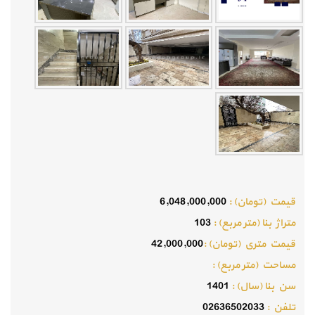
قيمت (تومان) :
6,048,000,000
متراژ بنا (متر مربع) :
103
قيمت متري (تومان) :
42,000,000
مساحت (متر مربع) :
سن بنا (سال) :
1401
تلفن :
02636502033