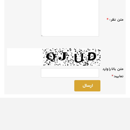
متن نظر :
*
متن بالا را وارد
نماييد
*