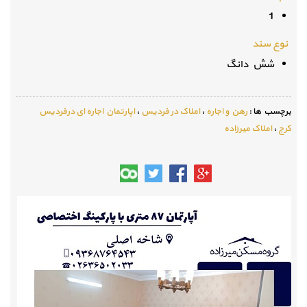
1
نوع سند
شش دانگ
برچسب ها :
رهن و اجاره
،
املاک در فردیس
،
اپارتمان اجاره ای درفردیس
کرج
،
املاک میرزاده