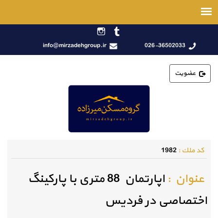
info@mirzadehgroup.ir
026-36502033
عضویت
كد ملك :
1982
عنوان :
اپارتمان 88 متری با پارکینگ
اختصاصی در فردیس