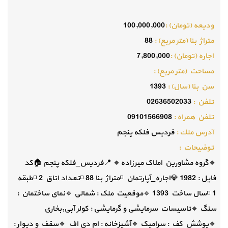
وديعه (تومان) :
100,000,000
متراژ بنا (متر مربع) :
88
اجاره (تومان) :
7,800,000
مساحت (متر مربع) :
سن بنا (سال) :
1393
تلفن :
02636502033
تلفن همراه :
09101566908
آدرس ملك :
فردیس فلکه پنجم
توضيحات :
🔹گروه مشاورین املاک میرزاده🔹 📍فردیس_فلکه پنجم 🏠کد
فایل : 1982 💎اجاره_آپارتمان ◽️متراژ بنا 88 ◽️تعداد اتاق 2 ◽️طبقه
1 ◽️سال ساخت 1393 🔹موقعیت ملک : شمالی 🔹نمای ساختمان :
سنگ 🔹تاسیسات سرمایشی و گرمایشی : کولر آبی,بخاری
🔹پوشش کف : سرامیک 🔹آشپزخانه : ام دی اف 🔹سقف و دیوار :