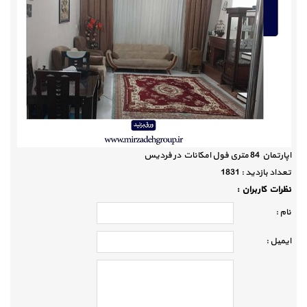
اپارتمان 84 متری فول امکانات در فردیس
تعداد بازديد :
1831
نظرات كاربران :
نام :
ايميل :