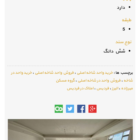
دارد
طبقه
5
نوع سند
شش دانگ
برچسب ها :
خرید واحد شاخه اصلی
،
فروش واحد شاخه اصلی
،
خرید واحد در
شاخه
،
فروش واحد در شاخه اصلی
،
گروه مسکن
میرزاده
،
البرز
،
فردیس
،
املاک در فردیس