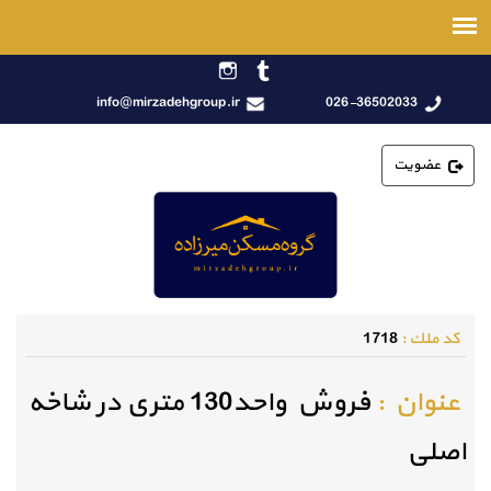
info@mirzadehgroup.ir
026-36502033
عضویت
كد ملك :
1718
عنوان :
فروش واحد130 متری در شاخه
اصلی