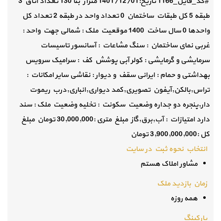
#کد_فایل_1166 تاریخ:1401/12/01 متراژ بنا 130 تعداد اتاق 3
طبقه 5 کل طبقات ساختمان 0 تعداد واحد در طبقه 2 تعداد کل
واحدها 0 سال ساخت 1400 موقعیت ملک : شمالی جهت واحد :
غربی نمای ساختمان : سنگ مشاعات : آسانسور تاسیسات
سرمایشی و گرمایشی : کولر آبی پوشش کف : سرامیک سرویس
بهداشتی و حمام : ایرانی سقف و دیوار : نقاشی سایر امکانات :
تراس,بالکن,آیفون تصویری,کمد دیواری,انباری,درب ریموت
دار,پنجره دو جداره وضعیت سکونت : تخلیه وضعیت ملک : سند
دارد امتیازات : آب,برق,گاز مبلغ متری :30,000,000 تومان مبلغ
کل :3,900,000,000 تومان
انتخاب نحوه ثبت در سایت
مشاور املاک هستم
زمان بازدید ملک
همه روزه
پارکینگ