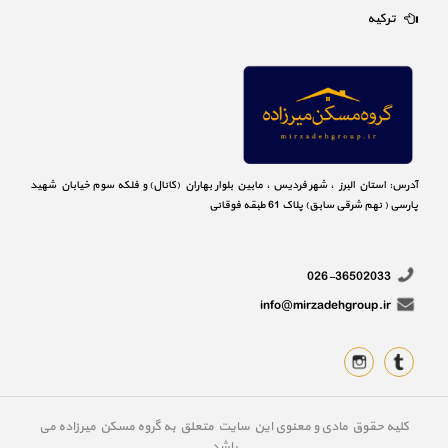
ترکیه
آدرس: استان البرز ، شهر فردیس ، مابین بلوار بهاران (کانال) و فلکه سوم خیابان شهید
پارسی ( نهم شرقی سابق) پلاک 61 طبقه فوقانی
026-36502033
info@mirzadehgroup.ir
کلیه حقوق مادی و معنوی این سایت متعلق به گروه مسکن میرزاده می
باشد