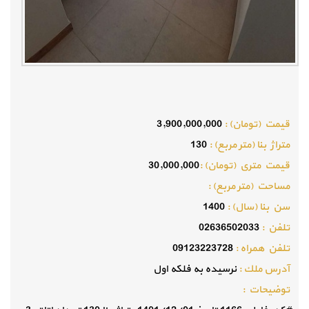
قيمت (تومان) :
3,900,000,000
متراژ بنا (متر مربع) :
130
قيمت متري (تومان) :
30,000,000
مساحت (متر مربع) :
سن بنا (سال) :
1400
تلفن :
02636502033
تلفن همراه :
09123223728
آدرس ملك :
نرسیده به فلکه اول
توضيحات :