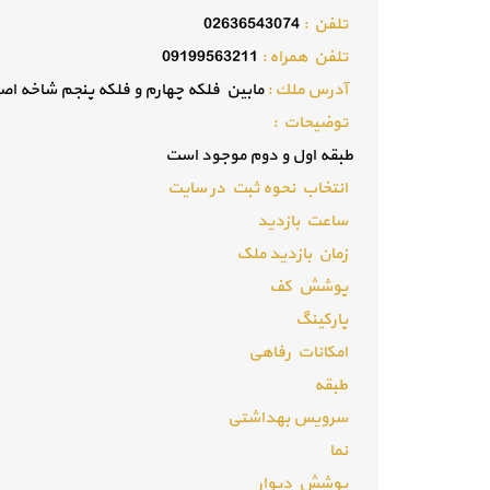
تلفن :
02636543074
تلفن همراه :
09199563211
آدرس ملك :
مابین فلکه چهارم و فلکه پنجم شاخه اص
توضيحات :
طبقه اول و دوم موجود است
انتخاب نحوه ثبت در سایت
ساعت بازدید
زمان بازدید ملک
پوشش کف
پارکینگ
امکانات رفاهی
طبقه
سرویس بهداشتی
نما
پوشش دیوار