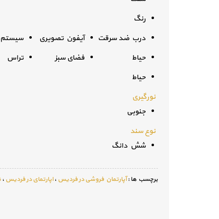
رنگ
درب ضد سرقت
آیفون تصویری
سیستم ا
حیاط
فضای سبز
تراس
حیاط
نورگیری
جنوبی
نوع سند
شش دانگ
برچسب ها :
آپارتمان فروشی در فردیس
،
اپارتمای در فردیس
،
ن