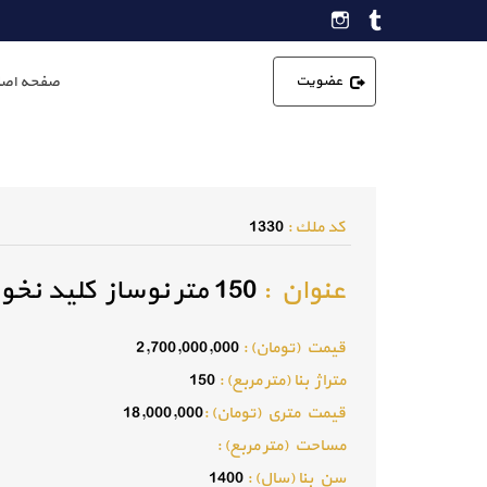
عضویت
صفحه اصل
كد ملك :
1330
عنوان :
150 متر نوساز کلید نخورده فردیس
قيمت (تومان) :
2,700,000,000
متراژ بنا (متر مربع) :
150
قيمت متري (تومان) :
18,000,000
مساحت (متر مربع) :
سن بنا (سال) :
1400