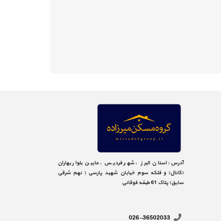
آدرس: استان البرز ، شهر فردیس ، مابین بلوار بهاران
(کانال) و فلکه سوم خیابان شهید پارسی ( نهم شرقی
سابق) پلاک 61 طبقه فوقانی
026-36502033