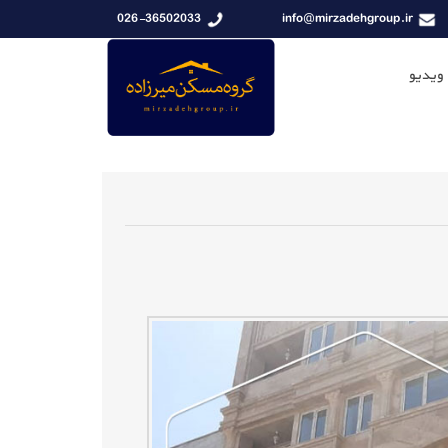
026-36502033
info@mirzadehgroup.ir
 ویدیو