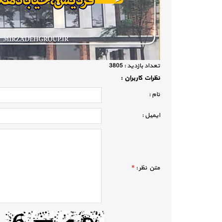
تعداد بازديد :
3805
نظرات كاربران :
نام :
ايميل :
متن نظر :
*