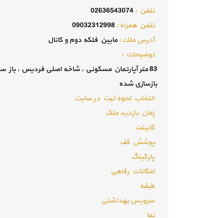
تلفن :
02636543074
تلفن همراه :
09032312998
آدرس ملك :
مابین فلکه دوم و کانال
توضيحات :
83 متر آپارتمان مسکونی ، شاخه اصلی فردیس ، باز س
بازسازی شده
انتخاب نحوه ثبت در سایت
زمان بازدید ملک
کابینت
پوشش کف
پارکینگ
امکانات رفاهی
طبقه
سرویس بهداشتی
نما