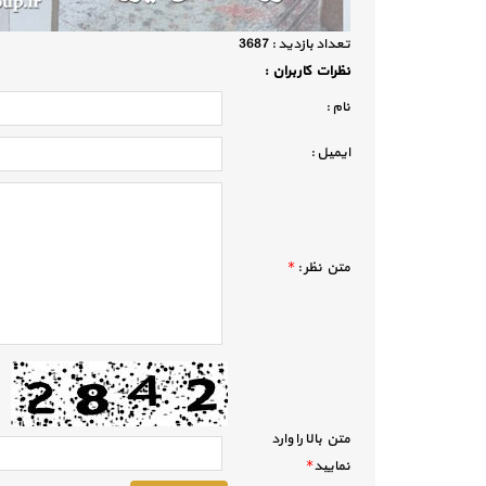
تعداد بازديد :
3687
نظرات كاربران :
نام :
ايميل :
متن نظر :
*
متن بالا را وارد
نماييد
*