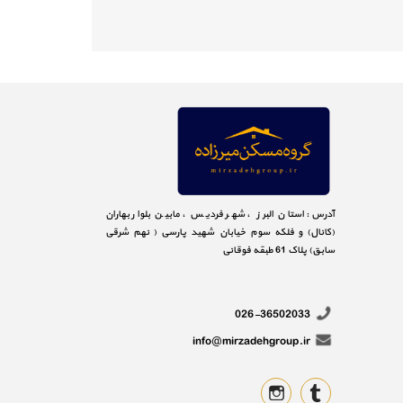
آدرس: استان البرز ، شهر فردیس ، مابین بلوار بهاران
(کانال) و فلکه سوم خیابان شهید پارسی ( نهم شرقی
سابق) پلاک 61 طبقه فوقانی
026-36502033
info@mirzadehgroup.ir