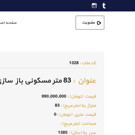
عضویت
صفحه اصل
كد ملك :
1328
عنوان :
83 متر مسکونی باز سازی شده فردیس
قيمت (تومان) :
990,000,000
متراژ بنا (متر مربع) :
83
قيمت متري (تومان) :
0
مساحت (متر مربع) :
سن بنا (سال) :
1385