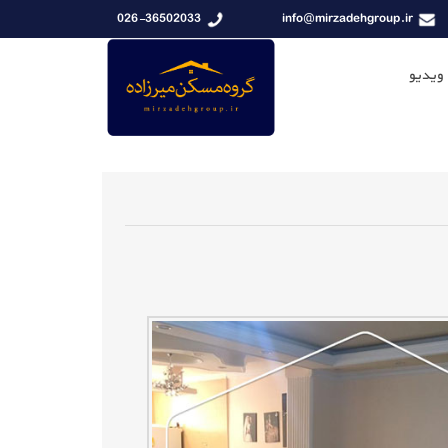
026-36502033
info@mirzadehgroup.ir
 ویدیو