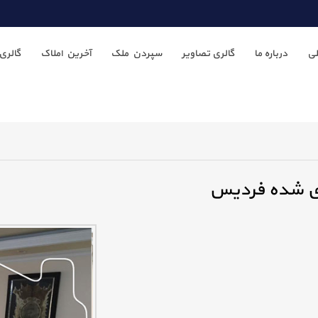
ی
درباره ما
گالری تصاویر
سپردن ملک
آخرین املاک
گالری