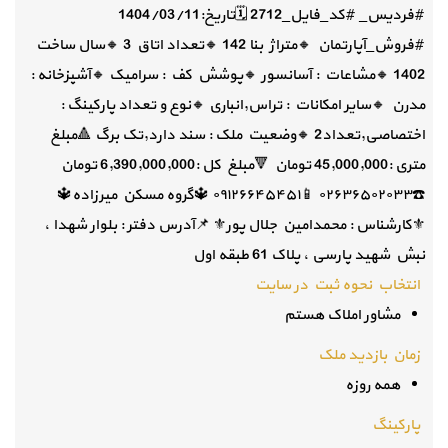
#فردیس_ #کد_فایل_2712 🗓تاریخ:1404/03/11
#فروش_آپارتمان 🔸️متراژ بنا 142 🔸️تعداد اتاق 3 🔸️سال ساخت
1402 🔸️مشاعات : آسانسور 🔸️پوشش کف : سرامیک 🔸️آشپزخانه :
مدرن 🔸️سایر امکانات : تراس,انباری 🔸️نوع و تعداد پارکینگ :
اختصاصی,تعداد2 🔸️وضعیت ملک : سند دارد,تک برگ 🔺️مبلغ
متری :45,000,000 تومان 🔻مبلغ کل :6,390,000,000 تومان
☎️۰۲۶۳۶۵۰۲۰۳۳ 📱۰۹۱۲۶۶۴۵۴۵۱ 🔱گروه مسکن میرزاده🔱
⚜کارشناس : محمدامین جلال پور⚜ 📌آدرس دفتر : بلوار شهدا ،
نبش شهید پارسی ، پلاک 61 طبقه اول
انتخاب نحوه ثبت در سایت
مشاور املاک هستم
زمان بازدید ملک
همه روزه
پارکینگ