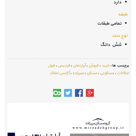
دارد
طبقه
تمامی طبقات
نوع سند
شش دانگ
برچسب ها :
خرید
،
فروش
،
آپارتمان
،
فردیس
،
فول
امکانات
،
مسکونی
،
مسکن
،
میرزاده
،
آژانس املاک