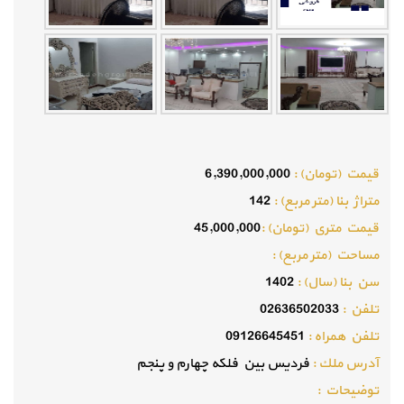
قيمت (تومان) :
6,390,000,000
متراژ بنا (متر مربع) :
142
قيمت متري (تومان) :
45,000,000
مساحت (متر مربع) :
سن بنا (سال) :
1402
تلفن :
02636502033
تلفن همراه :
09126645451
آدرس ملك :
فردیس بین فلکه چهارم و پنجم
توضيحات :