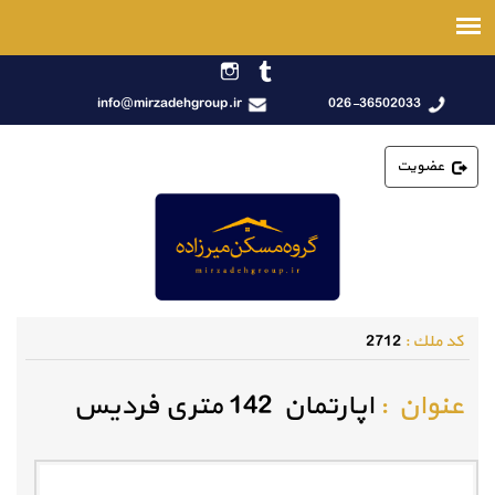
info@mirzadehgroup.ir
026-36502033
عضویت
كد ملك :
2712
عنوان :
اپارتمان 142 متری فردیس