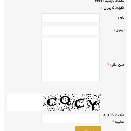
تعداد بازديد :
1468
نظرات كاربران :
نام :
ايميل :
متن نظر :
*
متن بالا را وارد
نماييد
*