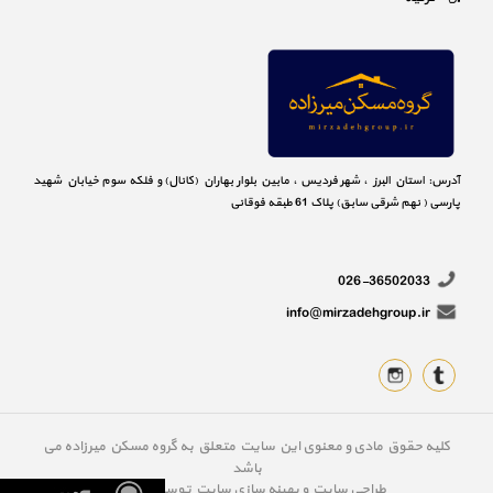
آدرس: استان البرز ، شهر فردیس ، مابین بلوار بهاران (کانال) و فلکه سوم خیابان شهید
پارسی ( نهم شرقی سابق) پلاک 61 طبقه فوقانی
026-36502033
info@mirzadehgroup.ir
کلیه حقوق مادی و معنوی این سایت متعلق به گروه مسکن میرزاده می
باشد
طراحی سایت
و
بهینه سازی سایت
توسط
سارگون