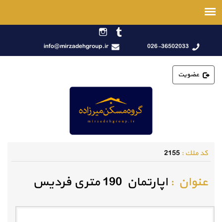
info@mirzadehgroup.ir
026-36502033
عضویت
كد ملك :
2155
عنوان :
اپارتمان 190 متری فردیس