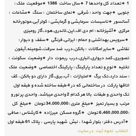
1 🔸تعداد کل واحدها 7 🔸سال ساخت 1386 🔸موقعیت ملک :
جنوبی 🔸جهت واحد : شرقی 🔸نمای ساختمان : سنگ 🔸مشاعات :
آسانسور 🔸تاسیسات سرمایشی و گرمایشی : کولر آبی,موتورخانه
مرکزی 🔸آشپزخانه : ام دی اف,اپن,لاندری,هود,گاز رومیزی
🔸سرویس بهداشتی و حمام : ایرانی,فرنگی 🔸سقف و دیوار :
نقاشی 🔸سایر امکانات : بالکن,درب ضد سرقت,شومینه,آیفون
تصویری,کمد دیواری,انباری,درب ریموت دار 🔸وضعیت سکونت :
تخلیه 🔸نوع و تعداد پارکینگ : پارکینگ اختصاصی 🔸وضعیت ملک
: سند دارد,تک برگ 🔸امتیازات : آب,برق,گاز دارای دو بالکن، کف
اتاقها پارکت در ساختمانی که در 4 طبقه ساخته شده و طبقه اول
تک واحدی و طبقات بالا هر کدام 2 واحدی میباشد. واحدی پر نور و
مرتب و بسیار تمیز 🔸مبلغ متری :34,000,000 تومان 🔸مبلغ کل
:6,460,000,000 تومان 🔸گروه مسکن میرزاده 🔸کارشناس : صافی
🔸آدرس دفتر : بلوار شهدا ، نبش شهید پارسی ، پلاک 61 طبقه اول
انتخاب نحوه ثبت در سایت