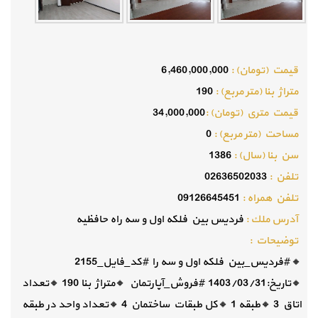
قيمت (تومان) :
6,460,000,000
متراژ بنا (متر مربع) :
190
قيمت متري (تومان) :
34,000,000
مساحت (متر مربع) :
0
سن بنا (سال) :
1386
تلفن :
02636502033
تلفن همراه :
09126645451
آدرس ملك :
فردیس بین فلکه اول و سه راه حافظیه
توضيحات :
🔸#فردیس_بین فلکه اول و سه را #کد_فایل_2155
🔸تاریخ:1403/03/31 #فروش_آپارتمان 🔸متراژ بنا 190 🔸تعداد
اتاق 3 🔸طبقه 1 🔸کل طبقات ساختمان 4 🔸تعداد واحد در طبقه