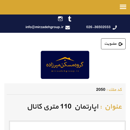
info@mirzadehgroup.ir
026-36502033
عضویت
كد ملك :
2050
عنوان :
اپارتمان 110 متری کانال