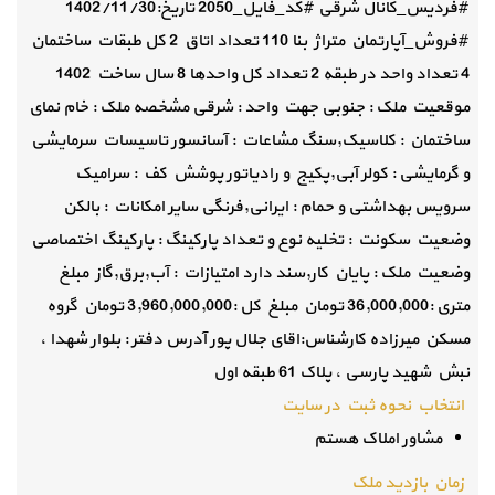
#فردیس_کانال شرقی #کد_فایل_2050 تاریخ:1402/11/30
#فروش_آپارتمان متراژ بنا 110 تعداد اتاق 2 کل طبقات ساختمان
4 تعداد واحد در طبقه 2 تعداد کل واحدها 8 سال ساخت 1402
موقعیت ملک : جنوبی جهت واحد : شرقی مشخصه ملک : خام نمای
ساختمان : کلاسیک,سنگ مشاعات : آسانسور تاسیسات سرمایشی
و گرمایشی : کولر آبی,پکیج و رادیاتور پوشش کف : سرامیک
سرویس بهداشتی و حمام : ایرانی,فرنگی سایر امکانات : بالکن
وضعیت سکونت : تخلیه نوع و تعداد پارکینگ : پارکینگ اختصاصی
وضعیت ملک : پایان کار,سند دارد امتیازات : آب,برق,گاز مبلغ
متری :36,000,000 تومان مبلغ کل :3,960,000,000 تومان گروه
مسکن میرزاده کارشناس:اقای جلال پور آدرس دفتر : بلوار شهدا ،
نبش شهید پارسی ، پلاک 61 طبقه اول
انتخاب نحوه ثبت در سایت
مشاور املاک هستم
زمان بازدید ملک