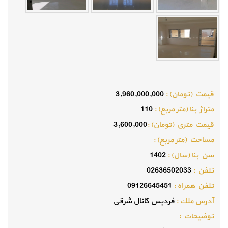
قيمت (تومان) :
3,960,000,000
متراژ بنا (متر مربع) :
110
قيمت متري (تومان) :
3,600,000
مساحت (متر مربع) :
سن بنا (سال) :
1402
تلفن :
02636502033
تلفن همراه :
09126645451
آدرس ملك :
فردیس کانال شرقی
توضيحات :